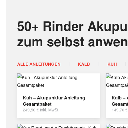
50+ Rinder Akupu
zum selbst anwe
ALLE ANLEITUNGEN
KALB
KUH
Kuh – Akupunktur Anleitung
Kalb –
Gesamtpaket
Gesamt
249,50
€
inkl. MwSt.
149,70
€