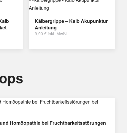
Kalb
Kälbergrippe – Kalb Akupunktur
ket
Anleitung
9,90
€
inkl. MwSt.
hops
und Homöopathie bei Fruchtbarkeitsstörungen