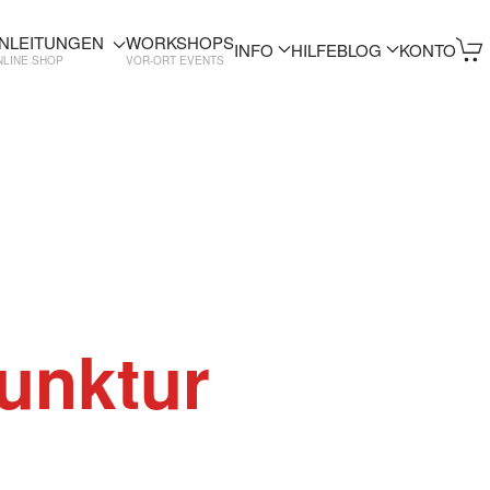
NLEITUNGEN
WORKSHOPS
INFO
HILFE
BLOG
KONTO
NLINE SHOP
VOR-ORT EVENTS
unktur