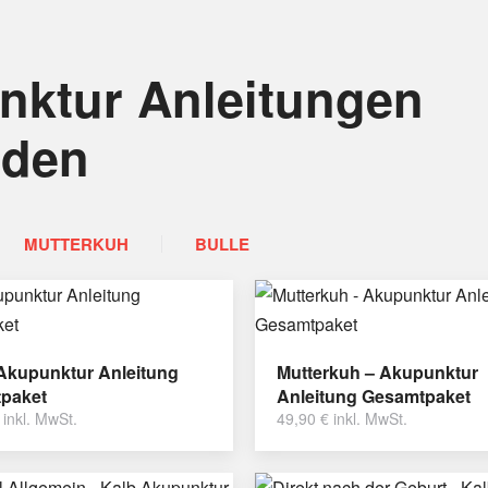
nktur Anleitungen
nden
MUTTERKUH
BULLE
 Akupunktur Anleitung
Mutterkuh – Akupunktur
paket
Anleitung Gesamtpaket
inkl. MwSt.
49,90
€
inkl. MwSt.