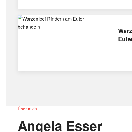
Warz
Eute
Über mich
Angela Esser