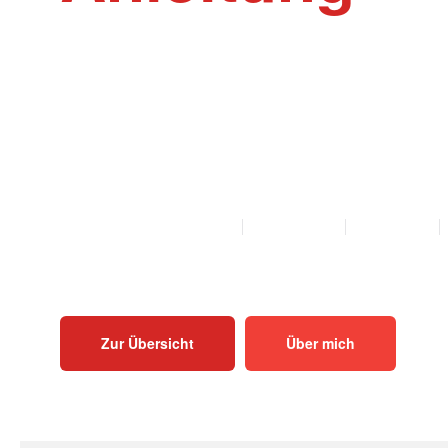
Willkommen auf der Webseite Rinder-Ak
Akupunktur und Homöopathie Anleitungen f
Mutterkühe und Bullen als PDF zum Herunt
Ausdrucken.
ALLE ANLEITUNGEN
KALB
KUH
BULLE
Zur Übersicht
Über mich