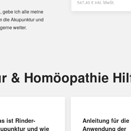
547,40
€
inkl. MwSt.
, gebe ich alle meine
m die Akupunktur und
gerne weiter.
r & Homöopathie Hil
s ist Rinder-
Anleitung für die
upunktur und wie
Anwendung der