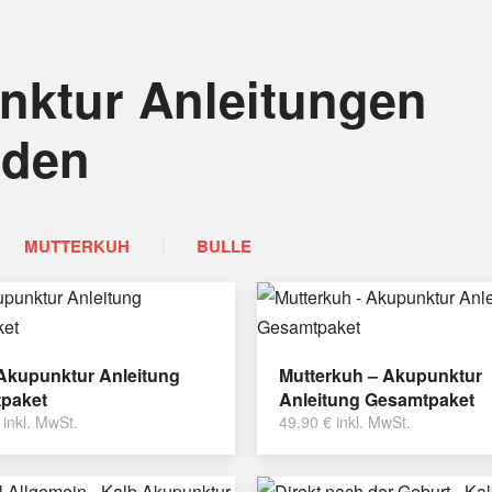
nktur Anleitungen
nden
MUTTERKUH
BULLE
 Akupunktur Anleitung
Mutterkuh – Akupunktur
paket
Anleitung Gesamtpaket
inkl. MwSt.
49,90
€
inkl. MwSt.