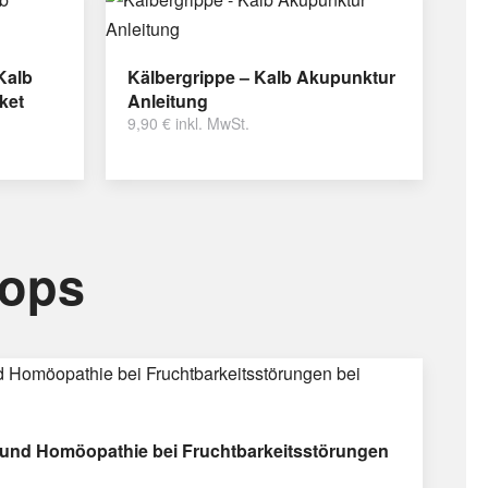
Kalb
Kälbergrippe – Kalb Akupunktur
ket
Anleitung
9,90
€
inkl. MwSt.
hops
und Homöopathie bei Fruchtbarkeitsstörungen