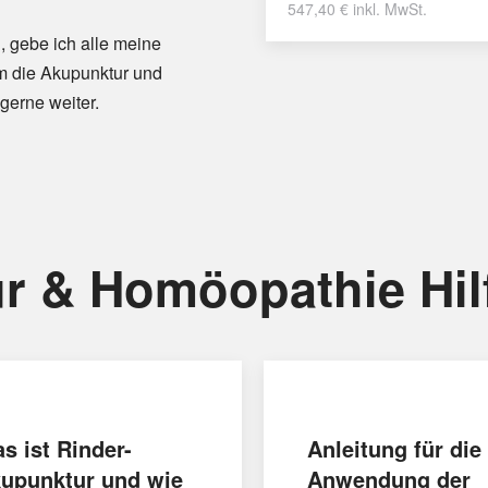
547,40
€
inkl. MwSt.
, gebe ich alle meine
m die Akupunktur und
gerne weiter.
r & Homöopathie Hil
s ist Rinder-
Anleitung für die
upunktur und wie
Anwendung der