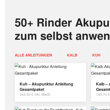
50+ Rinder Akupu
zum selbst anwe
ALLE ANLEITUNGEN
KALB
KUH
Kuh – Akupunktur Anleitung
Kalb –
Gesamtpaket
Gesamt
249,50
€
inkl. MwSt.
149,70
€