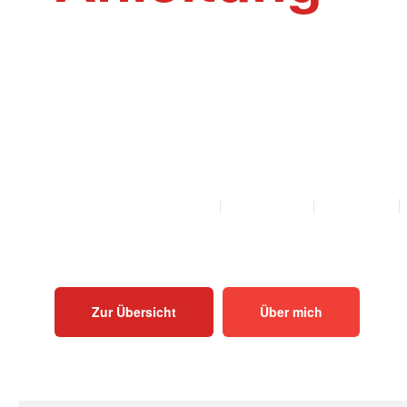
Willkommen auf der Webseite Rinder-Ak
Akupunktur und Homöopathie Anleitungen f
Mutterkühe und Bullen als PDF zum Herunt
Ausdrucken.
ALLE ANLEITUNGEN
KALB
KUH
BULLE
Zur Übersicht
Über mich