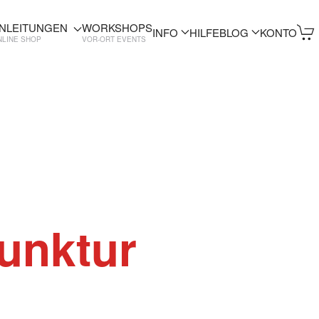
NLEITUNGEN
WORKSHOPS
INFO
HILFE
BLOG
KONTO
NLINE SHOP
VOR-ORT EVENTS
unktur