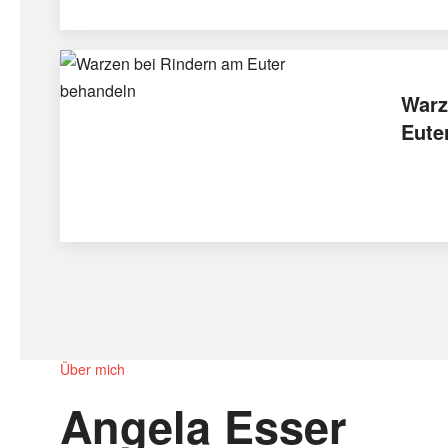
Warz
Eute
Über mich
Angela Esser