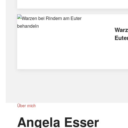
Warz
Eute
Über mich
Angela Esser