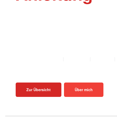
Willkommen auf der Webseite Rinder-Ak
Akupunktur und Homöopathie Anleitungen f
Mutterkühe und Bullen als PDF zum Herunt
Ausdrucken.
ALLE ANLEITUNGEN
KALB
KUH
BULLE
Zur Übersicht
Über mich