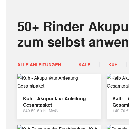
50+ Rinder Akupu
zum selbst anwe
ALLE ANLEITUNGEN
KALB
KUH
Kuh – Akupunktur Anleitung
Kalb –
Gesamtpaket
Gesamt
249,50
€
inkl. MwSt.
149,70
€