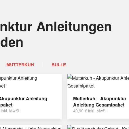
nktur Anleitungen
nden
MUTTERKUH
BULLE
 Akupunktur Anleitung
Mutterkuh – Akupunktur
paket
Anleitung Gesamtpaket
inkl. MwSt.
49,90
€
inkl. MwSt.