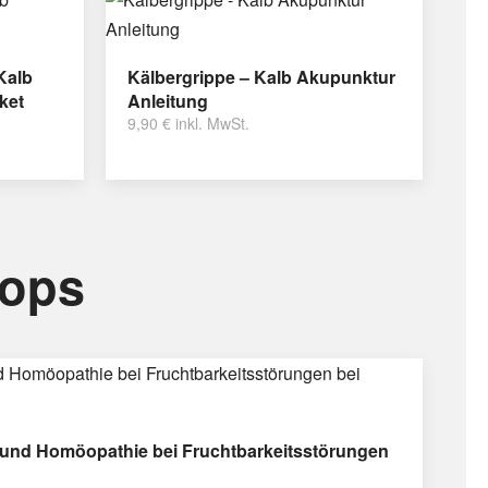
Kalb
Kälbergrippe – Kalb Akupunktur
ket
Anleitung
9,90
€
inkl. MwSt.
hops
und Homöopathie bei Fruchtbarkeitsstörungen