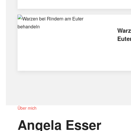
Warz
Eute
Über mich
Angela Esser