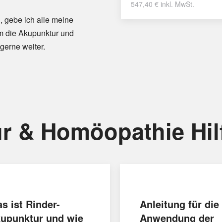
547,40
€
inkl. MwSt.
, gebe ich alle meine
m die Akupunktur und
gerne weiter.
r & Homöopathie Hil
s ist Rinder-
Anleitung für die
upunktur und wie
Anwendung der