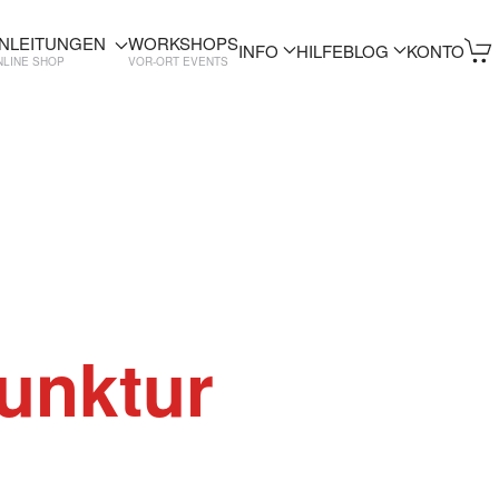
NLEITUNGEN
WORKSHOPS
INFO
HILFE
BLOG
KONTO
NLINE SHOP
VOR-ORT EVENTS
unktur