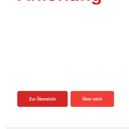
Willkommen auf der Webseite Rinder-Ak
Akupunktur und Homöopathie Anleitungen f
Mutterkühe und Bullen als PDF zum Herunt
Ausdrucken.
ALLE ANLEITUNGEN
KALB
KUH
BULLE
Zur Übersicht
Über mich