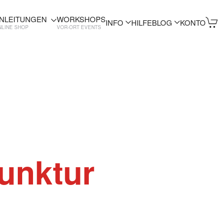
NLEITUNGEN
WORKSHOPS
INFO
HILFE
BLOG
KONTO
NLINE SHOP
VOR-ORT EVENTS
unktur