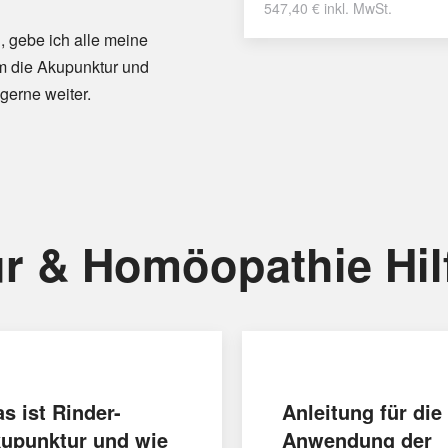
547,40
€
inkl. MwSt.
, gebe ich alle meine
m die Akupunktur und
gerne weiter.
r & Homöopathie Hil
s ist Rinder-
Anleitung für die
upunktur und wie
Anwendung der