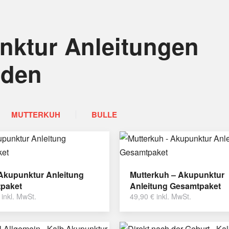
nktur Anleitungen
nden
MUTTERKUH
BULLE
 Akupunktur Anleitung
Mutterkuh – Akupunktur
paket
Anleitung Gesamtpaket
inkl. MwSt.
49,90
€
inkl. MwSt.