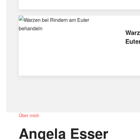
Warz
Eute
Über mich
Angela Esser