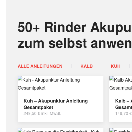
50+ Rinder Akupu
zum selbst anwe
ALLE ANLEITUNGEN
KALB
KUH
Kuh – Akupunktur Anleitung
Kalb –
Gesamtpaket
Gesamt
249,50
€
inkl. MwSt.
149,70
€