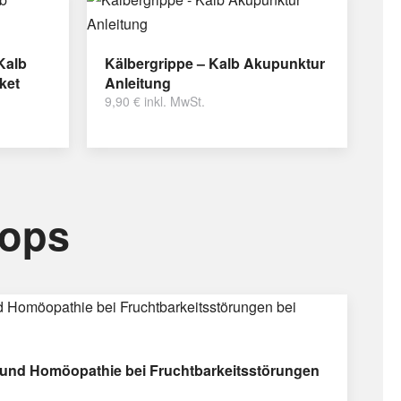
Kalb
Kälbergrippe – Kalb Akupunktur
ket
Anleitung
9,90
€
inkl. MwSt.
hops
und Homöopathie bei Fruchtbarkeitsstörungen