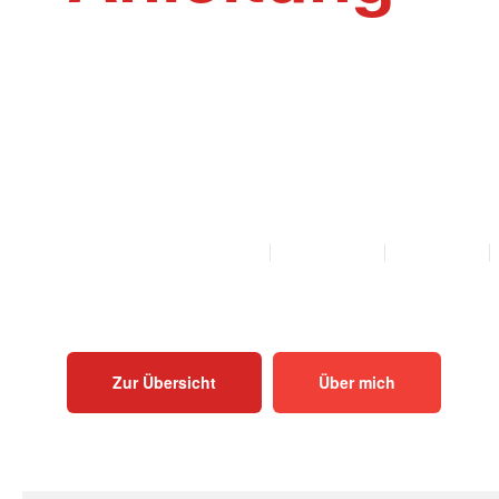
Willkommen auf der Webseite Rinder-Ak
Akupunktur und Homöopathie Anleitungen f
Mutterkühe und Bullen als PDF zum Herunt
Ausdrucken.
ALLE ANLEITUNGEN
KALB
KUH
BULLE
Zur Übersicht
Über mich