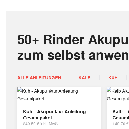
50+ Rinder Akupu
zum selbst anwe
ALLE ANLEITUNGEN
KALB
KUH
Kuh – Akupunktur Anleitung
Kalb –
Gesamtpaket
Gesamt
249,50
€
inkl. MwSt.
149,70
€