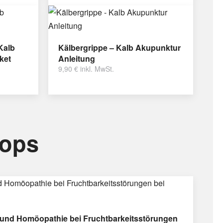
Kalb
Kälbergrippe – Kalb Akupunktur
ket
Anleitung
9,90
€
inkl. MwSt.
hops
und Homöopathie bei Fruchtbarkeitsstörungen