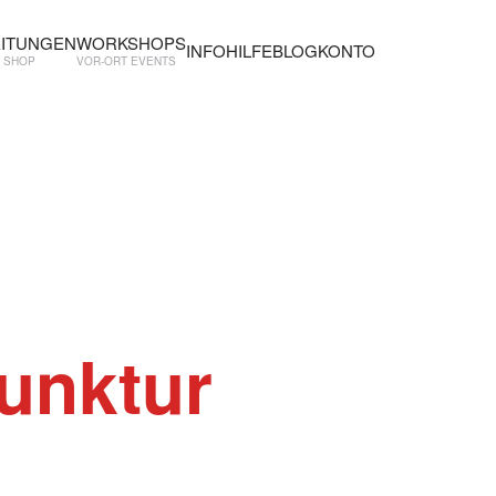
EITUNGEN
WORKSHOPS
INFO
HILFE
BLOG
KONTO
E SHOP
VOR-ORT EVENTS
unktur