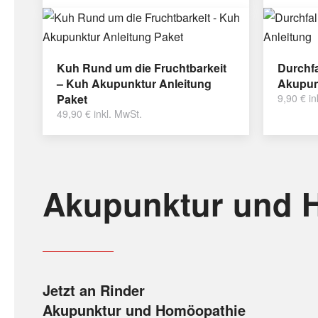
Kuh Rund um die Fruchtbarkeit
Durchfa
– Kuh Akupunktur Anleitung
Akupun
Paket
9,90
€
in
49,90
€
inkl. MwSt.
Akupunktur und 
Jetzt an Rinder
Akupunktur und Homöopathie