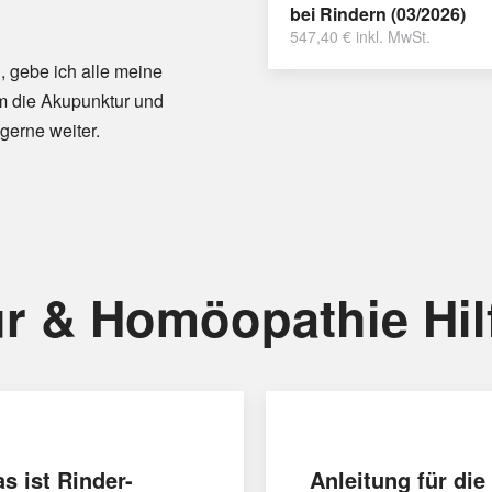
bei Rindern (03/2026)
547,40
€
inkl. MwSt.
, gebe ich alle meine
m die Akupunktur und
gerne weiter.
r & Homöopathie Hil
s ist Rinder-
Anleitung für die