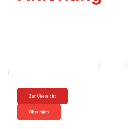
Willkommen auf der Webseite Rinder-Ak
Akupunktur und Homöopathie Anleitungen f
Mutterkühe und Bullen als PDF zum Herunt
Ausdrucken.
ALLE ANLEITUNGEN
KALB
KUH
BULLE
Zur Übersicht
Über mich