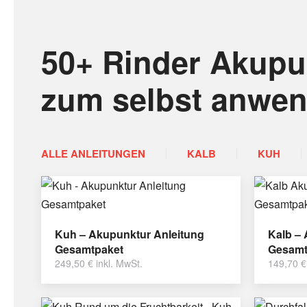
50+ Rinder Akupu
zum selbst anwe
ALLE ANLEITUNGEN
KALB
KUH
Kuh – Akupunktur Anleitung
Kalb –
Gesamtpaket
Gesamt
249,50
€
inkl. MwSt.
149,70
€