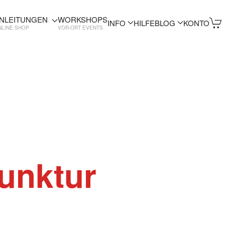
NLEITUNGEN
WORKSHOPS
INFO
HILFE
BLOG
KONTO
NLINE SHOP
VOR-ORT EVENTS
unktur