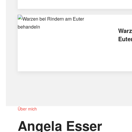
Warz
Eute
Über mich
Angela Esser