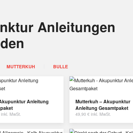
nktur Anleitungen
nden
MUTTERKUH
BULLE
 Akupunktur Anleitung
Mutterkuh – Akupunktur
paket
Anleitung Gesamtpaket
inkl. MwSt.
49,90
€
inkl. MwSt.