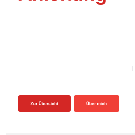
Willkommen auf der Webseite Rinder-Ak
Akupunktur und Homöopathie Anleitungen f
Mutterkühe und Bullen als PDF zum Herunt
Ausdrucken.
ALLE ANLEITUNGEN
KALB
KUH
BULLE
Zur Übersicht
Über mich