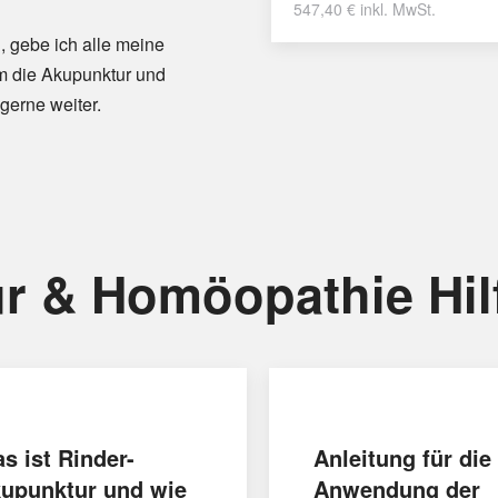
547,40
€
inkl. MwSt.
, gebe ich alle meine
m die Akupunktur und
gerne weiter.
r & Homöopathie Hil
s ist Rinder-
Anleitung für die
upunktur und wie
Anwendung der