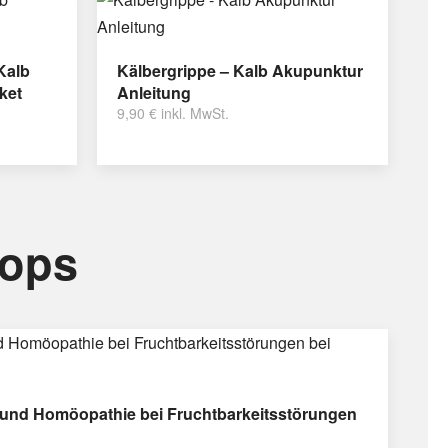
Kalb
Kälbergrippe – Kalb Akupunktur
ket
Anleitung
9,90
€
inkl. MwSt.
hops
und Homöopathie bei Fruchtbarkeitsstörungen