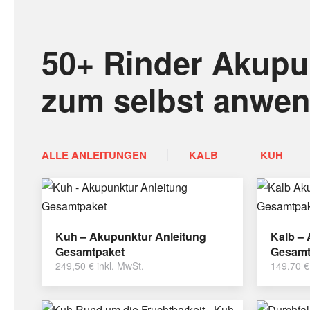
50+ Rinder Akupu
zum selbst anwe
ALLE ANLEITUNGEN
KALB
KUH
Kuh – Akupunktur Anleitung
Kalb –
Gesamtpaket
Gesamt
249,50
€
inkl. MwSt.
149,70
€