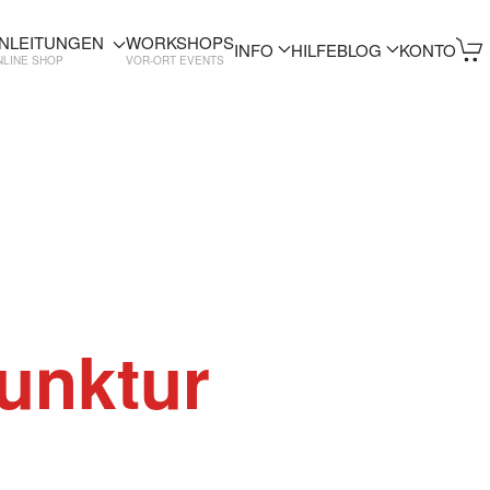
NLEITUNGEN
WORKSHOPS
INFO
HILFE
BLOG
KONTO
NLINE SHOP
VOR-ORT EVENTS
unktur