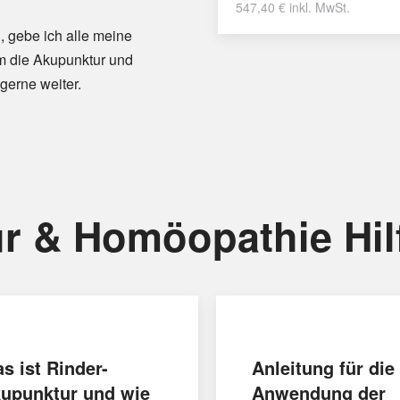
547,40
€
inkl. MwSt.
, gebe ich alle meine
m die Akupunktur und
gerne weiter.
r & Homöopathie Hil
s ist Rinder-
Anleitung für die
upunktur und wie
Anwendung der