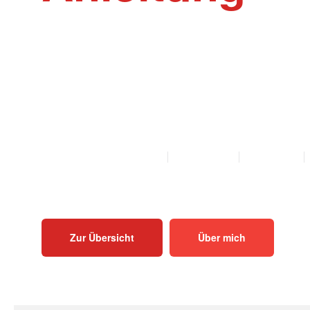
Willkommen auf der Webseite Rinder-Ak
Akupunktur und Homöopathie Anleitungen f
Mutterkühe und Bullen als PDF zum Herunt
Ausdrucken.
ALLE ANLEITUNGEN
KALB
KUH
BULLE
Zur Übersicht
Über mich