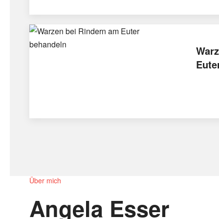
Warz
Eute
Über mich
Angela Esser