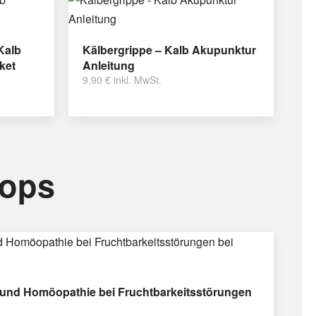
Kalb
Kälbergrippe – Kalb Akupunktur
ket
Anleitung
9,90
€
inkl. MwSt.
hops
und Homöopathie bei Fruchtbarkeitsstörungen