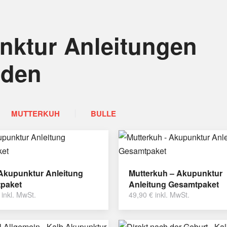
nktur Anleitungen
nden
MUTTERKUH
BULLE
 Akupunktur Anleitung
Mutterkuh – Akupunktur
paket
Anleitung Gesamtpaket
inkl. MwSt.
49,90
€
inkl. MwSt.