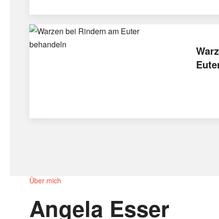
Warz
Eute
Über mich
Angela Esser