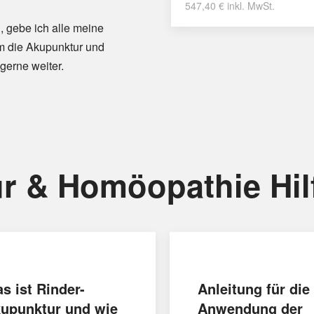
547,40
€
inkl. MwSt.
, gebe ich alle meine
m die Akupunktur und
gerne weiter.
r & Homöopathie Hil
s ist Rinder-
Anleitung für die
upunktur und wie
Anwendung der