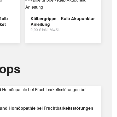
Kalb
Kälbergrippe – Kalb Akupunktur
ket
Anleitung
9,90
€
inkl. MwSt.
hops
und Homöopathie bei Fruchtbarkeitsstörungen