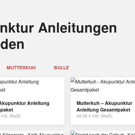
nktur Anleitungen
nden
MUTTERKUH
BULLE
 Akupunktur Anleitung
Mutterkuh – Akupunktur
paket
Anleitung Gesamtpaket
inkl. MwSt.
49,90
€
inkl. MwSt.