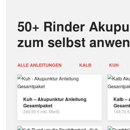
50+ Rinder Akupu
zum selbst anwe
ALLE ANLEITUNGEN
KALB
KUH
Kuh – Akupunktur Anleitung
Kalb –
Gesamtpaket
Gesamt
249,50
€
inkl. MwSt.
149,70
€