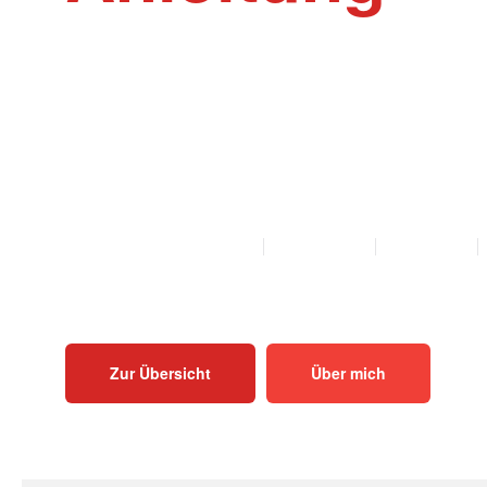
Willkommen auf der Webseite Rinder-Ak
Akupunktur und Homöopathie Anleitungen f
Mutterkühe und Bullen als PDF zum Herunt
Ausdrucken.
ALLE ANLEITUNGEN
KALB
KUH
BULLE
Zur Übersicht
Über mich