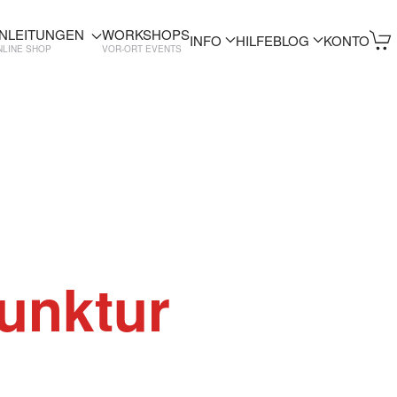
NLEITUNGEN
WORKSHOPS
INFO
HILFE
BLOG
KONTO
NLINE SHOP
VOR-ORT EVENTS
unktur