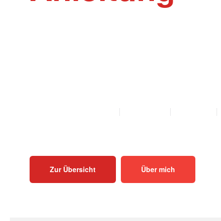
Willkommen auf der Webseite Rinder-Ak
Akupunktur und Homöopathie Anleitungen f
Mutterkühe und Bullen als PDF zum Herunt
Ausdrucken.
ALLE ANLEITUNGEN
KALB
KUH
BULLE
Zur Übersicht
Über mich