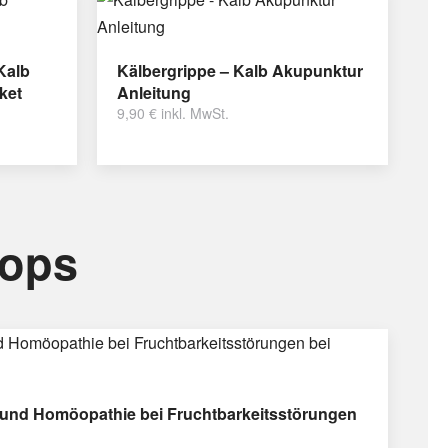
Kalb
Kälbergrippe – Kalb Akupunktur
ket
Anleitung
9,90
€
inkl. MwSt.
hops
und Homöopathie bei Fruchtbarkeitsstörungen