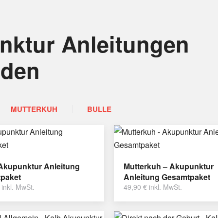
nktur Anleitungen
nden
MUTTERKUH
BULLE
 Akupunktur Anleitung
Mutterkuh – Akupunktur
paket
Anleitung Gesamtpaket
inkl. MwSt.
49,90
€
inkl. MwSt.