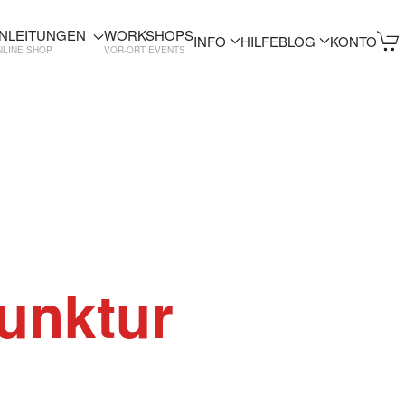
NLEITUNGEN
WORKSHOPS
INFO
HILFE
BLOG
KONTO
NLINE SHOP
VOR-ORT EVENTS
unktur