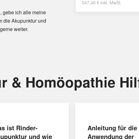
547,40
€
inkl. MwSt.
, gebe ich alle meine
m die Akupunktur und
gerne weiter.
r & Homöopathie Hil
s ist Rinder-
Anleitung für die
upunktur und wie
Anwendung der