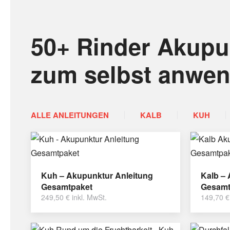
50+ Rinder Akupu
zum selbst anwe
ALLE ANLEITUNGEN
KALB
KUH
Kuh – Akupunktur Anleitung
Kalb –
Gesamtpaket
Gesamt
249,50
€
inkl. MwSt.
149,70
€