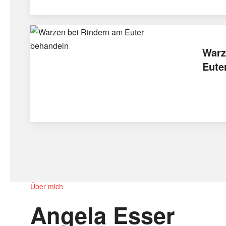
Warz
Eute
Über mich
Angela Esser