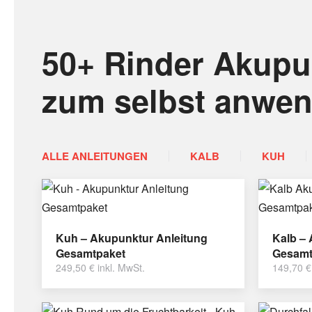
50+ Rinder Akupu
zum selbst anwe
ALLE ANLEITUNGEN
KALB
KUH
Kuh – Akupunktur Anleitung
Kalb –
Gesamtpaket
Gesamt
249,50
€
inkl. MwSt.
149,70
€