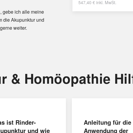
547,40
€
inkl. MwSt.
, gebe ich alle meine
m die Akupunktur und
gerne weiter.
r & Homöopathie Hil
s ist Rinder-
Anleitung für die
upunktur und wie
Anwendung der