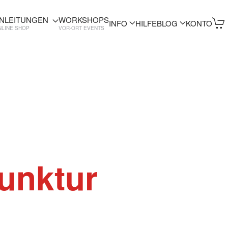
NLEITUNGEN
WORKSHOPS
INFO
HILFE
BLOG
KONTO
NLINE SHOP
VOR-ORT EVENTS
unktur