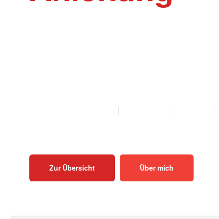
Willkommen auf der Webseite Rinder-Ak
Akupunktur und Homöopathie Anleitungen f
Mutterkühe und Bullen als PDF zum Herunt
Ausdrucken.
ALLE ANLEITUNGEN
KALB
KUH
BULLE
Zur Übersicht
Über mich